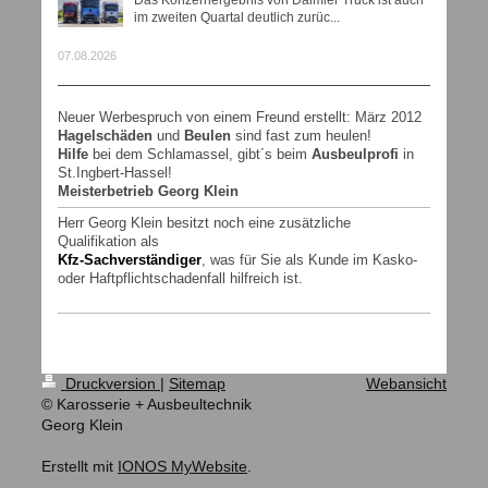
im zweiten Quartal deutlich zurüc...
07.08.2026
Neuer Werbespruch von einem Freund erstellt: März 2012
Hagelschäden
und
Beulen
sind fast zum heulen!
Hilfe
bei dem Schlamassel, gibt´s beim
Ausbeulprofi
in
St.Ingbert-Hassel!
Meisterbetrieb Georg Klein
Herr Georg Klein besitzt noch eine zusätzliche
Qualifikation als
Kfz-Sachverständiger
, was für Sie als Kunde im Kasko-
oder Haftpflichtschadenfall hilfreich ist.
Druckversion
|
Sitemap
Webansicht
© Karosserie + Ausbeultechnik
Georg Klein
Erstellt mit
IONOS MyWebsite
.