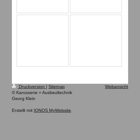
Druckversion
|
Sitemap
Webansicht
© Karosserie + Ausbeultechnik
Georg Klein
Erstellt mit
IONOS MyWebsite
.